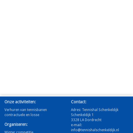
Onze activiteiten:
Contact:
Verhuren van tennisbanen
Adres: Tennishal Schenkeldijk
contractuele en losse
Schenkeldijk 1
3328 LA Dordrecht
Organiseren:
e-mail:
info@tennishalschenkeldijk.nl
Winter competitie